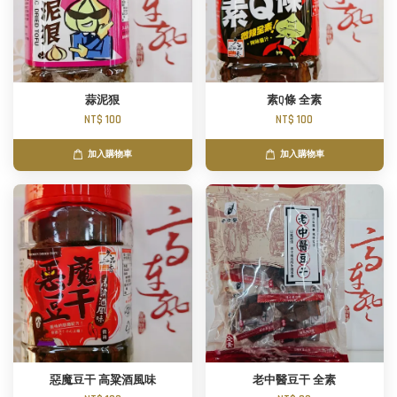
蒜泥狠
素Q條 全素
NT$ 100
NT$ 100
加入購物車
加入購物車
惡魔豆干 高粱酒風味
老中醫豆干 全素