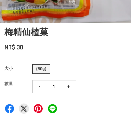
梅精仙楂菓
NT$ 30
大小
(80g)
數量
-
+