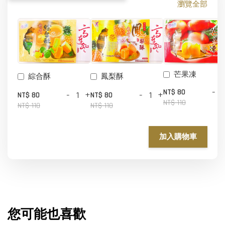
瀏覽全部
芒果凍
鳳梨酥
綜合酥
-
NT$ 80
-
+
-
+
NT$ 80
NT$ 80
NT$ 110
NT$ 110
NT$ 110
加入購物車
您可能也喜歡