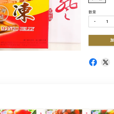
數量
-
加