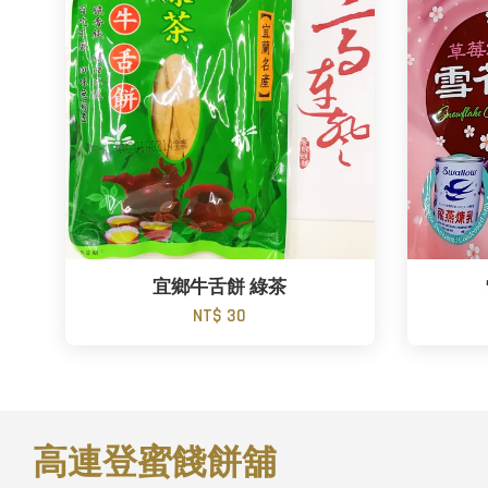
宜鄉牛舌餅 綠茶
NT$ 30
高連登蜜餞餅舖