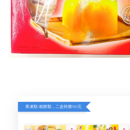
果凍類/糕餅類，二盒特價190元