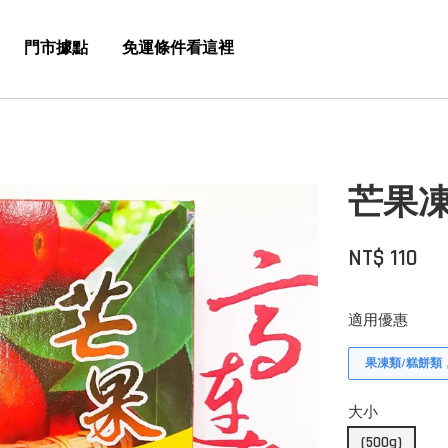
門市據點
免運條件看這裡
芒果
NT$ 110
適用優惠
果凍類/糕餅類
大小
(500g)