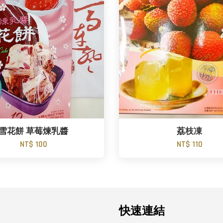
雪花餅 草莓煉乳醬
荔枝凍
NT$ 100
NT$ 110
快速連結