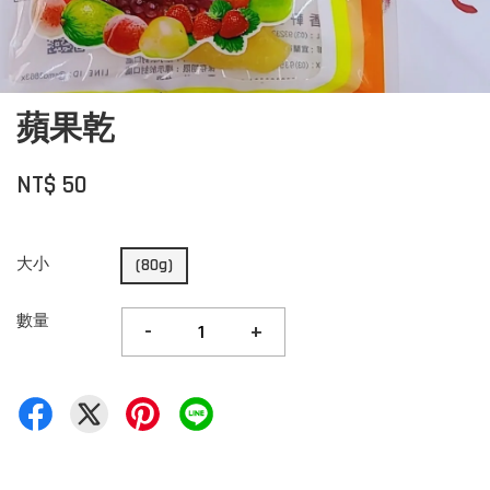
蘋果乾
NT$ 50
大小
(80g)
數量
-
+