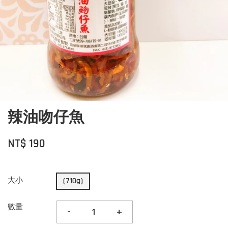
辣油吻仔魚
NT$ 190
大小
(710g)
數量
-
+