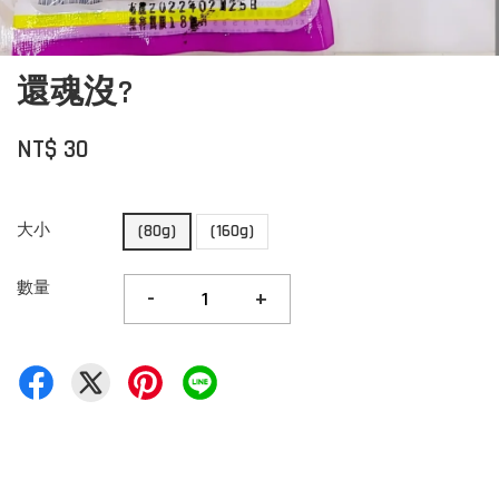
還魂沒?
NT$ 30
大小
(80g)
(160g)
數量
-
+